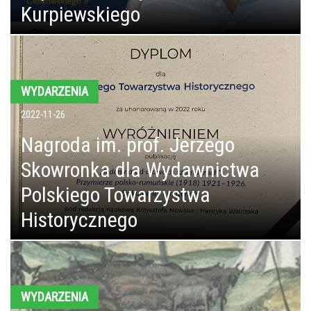
Kurpiewskiego
WYDARZENIA
2022-11-26
Nagroda im. prof. Jerzego
Skowronka dla Wydawnictwa
Polskiego Towarzystwa
Historycznego
WYDARZENIA